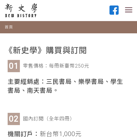
首頁
《新史學》購買與訂閱
零售價格：每冊新臺幣250元
主要經銷處：三民書局、樂學書局、學生
書局、南天書局。
國內訂閱（全年四冊）
機關訂戶：
新台幣1,000元