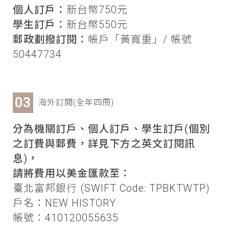
個人訂戶：
新台幣750元
學生訂戶：
新台幣550元
郵政劃撥訂閱：
帳戶「黃寬重」/ 帳號
50447734
海外訂閱(全年四冊)
分為機關訂戶、個人訂戶、學生訂戶(個別
之訂費與郵費，詳見下方之英文訂閱訊
息)，
請將費用以美金匯款至：
臺北富邦銀行 (SWIFT Code: TPBKTWTP)
戶名：NEW HISTORY
帳號：410120055635