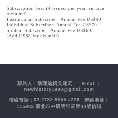
Subscription Fee: (4 issues/ per year, surface
included)
Institutional Subscriber: Annual Fee US$90
Individual Subscriber: Annual Fee US$70
Student Subscriber: Annual Fee US$60.
(Add US$8 for air mail)
聯絡人：
助理編輯吳建宏
Email：
newhistory1990@gmail.com
02-2782-9555 #226
聯絡電話：
聯絡地址：
115962 臺北市中研院郵局第44號信箱