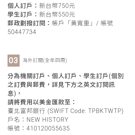
個人訂戶：
新台幣750元
學生訂戶：
新台幣550元
郵政劃撥訂閱：
帳戶「黃寬重」/ 帳號
50447734
海外訂閱(全年四冊)
分為機關訂戶、個人訂戶、學生訂戶(個別
之訂費與郵費，詳見下方之英文訂閱訊
息)，
請將費用以美金匯款至：
臺北富邦銀行 (SWIFT Code: TPBKTWTP)
戶名：NEW HISTORY
帳號：410120055635