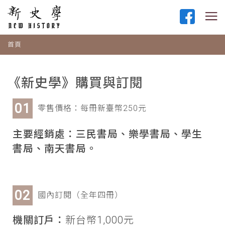
首頁
《新史學》購買與訂閱
零售價格：每冊新臺幣250元
主要經銷處：三民書局、樂學書局、學生
書局、南天書局。
國內訂閱（全年四冊）
機關訂戶：
新台幣1,000元