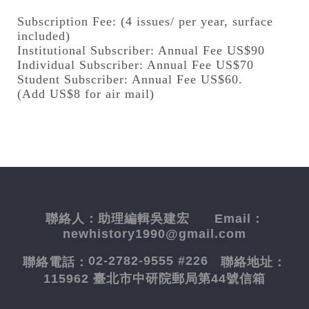
Subscription Fee: (4 issues/ per year, surface
included)
Institutional Subscriber: Annual Fee US$90
Individual Subscriber: Annual Fee US$70
Student Subscriber: Annual Fee US$60.
(Add US$8 for air mail)
聯絡人：
助理編輯吳建宏
Email：
newhistory1990@gmail.com
02-2782-9555 #226
聯絡電話：
聯絡地址：
115962 臺北市中研院郵局第44號信箱