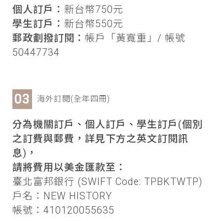
個人訂戶：
新台幣750元
學生訂戶：
新台幣550元
郵政劃撥訂閱：
帳戶「黃寬重」/ 帳號
50447734
海外訂閱(全年四冊)
分為機關訂戶、個人訂戶、學生訂戶(個別
之訂費與郵費，詳見下方之英文訂閱訊
息)，
請將費用以美金匯款至：
臺北富邦銀行 (SWIFT Code: TPBKTWTP)
戶名：NEW HISTORY
帳號：410120055635