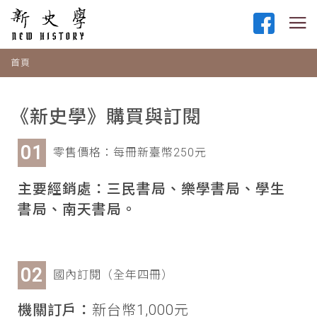
首頁
《新史學》購買與訂閱
零售價格：每冊新臺幣250元
主要經銷處：三民書局、樂學書局、學生
書局、南天書局。
國內訂閱（全年四冊）
機關訂戶：
新台幣1,000元