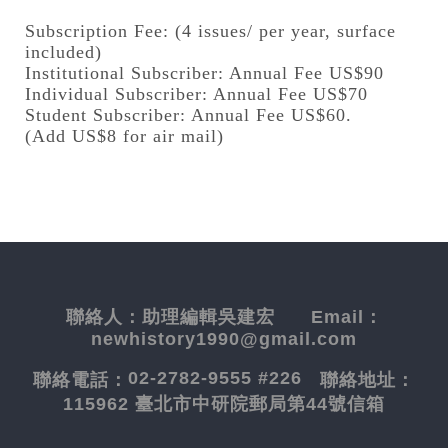
Subscription Fee: (4 issues/ per year, surface
included)
Institutional Subscriber: Annual Fee US$90
Individual Subscriber: Annual Fee US$70
Student Subscriber: Annual Fee US$60.
(Add US$8 for air mail)
聯絡人：
助理編輯吳建宏
Email：
newhistory1990@gmail.com
02-2782-9555 #226
聯絡電話：
聯絡地址：
115962 臺北市中研院郵局第44號信箱