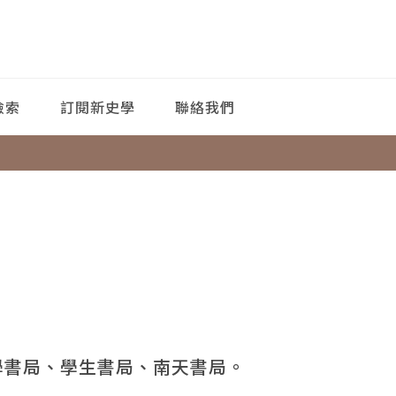
檢索
訂閱新史學
聯絡我們
學書局、學生書局、南天書局。