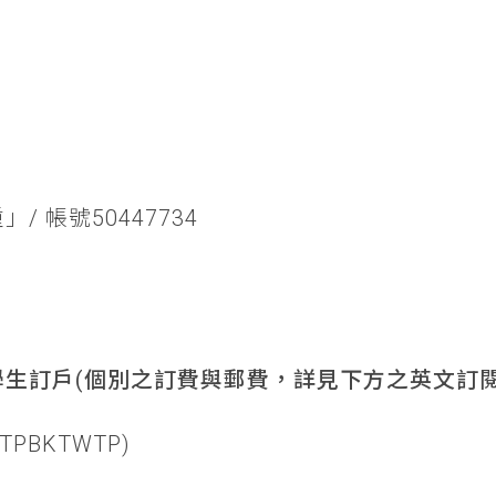
/ 帳號50447734
生訂戶(個別之訂費與郵費，詳見下方之英文訂閱
TPBKTWTP)