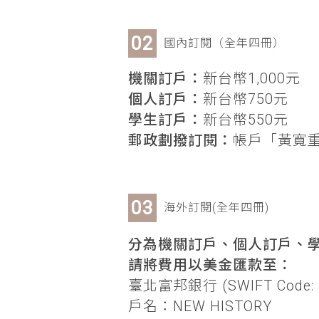
國內訂閱（全年四冊）
機關訂戶：
新台幣1,000元
個人訂戶：
新台幣750元
學生訂戶：
新台幣550元
郵政劃撥訂閱：
帳戶「黃寬重」
海外訂閱(全年四冊)
分為機關訂戶、個人訂戶、學
請將費用以美金匯款至：
臺北富邦銀行 (SWIFT Code: 
戶名：NEW HISTORY