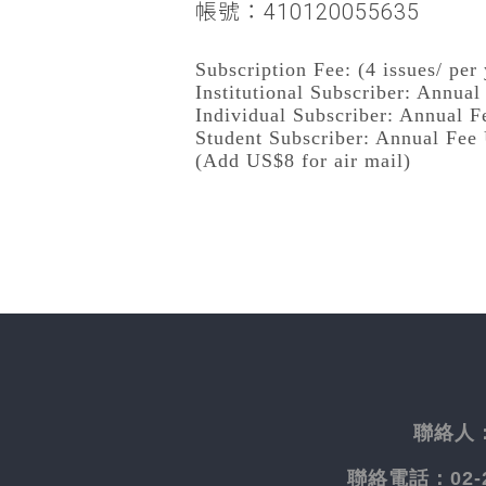
帳號：410120055635
Subscription Fee: (4 issues/ per 
Institutional Subscriber: Annua
Individual Subscriber: Annual 
Student Subscriber: Annual Fee
(Add US$8 for air mail)
聯絡人
聯絡電話：
02