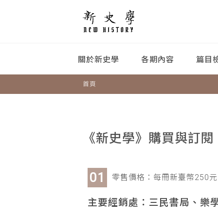
關於新史學
各期內容
篇目
首頁
《新史學》購買與訂閱
零售價格：每冊新臺幣250元
主要經銷處：三民書局、樂