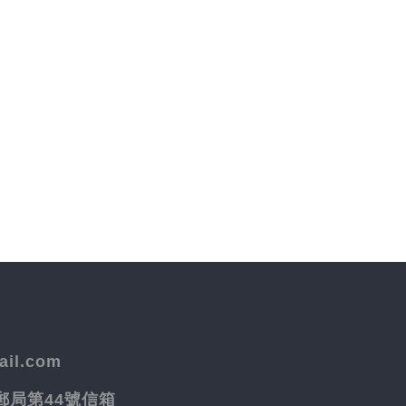
il.com
院郵局第44號信箱