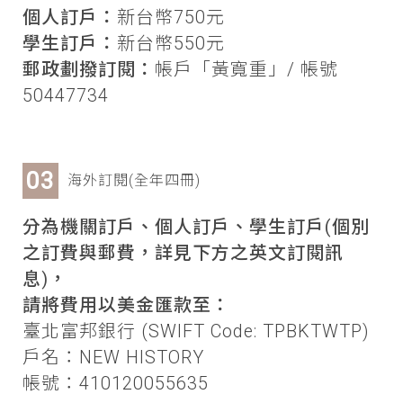
個人訂戶：
新台幣750元
學生訂戶：
新台幣550元
郵政劃撥訂閱：
帳戶「黃寬重」/ 帳號
50447734
海外訂閱(全年四冊)
分為機關訂戶、個人訂戶、學生訂戶(個別
之訂費與郵費，詳見下方之英文訂閱訊
息)，
請將費用以美金匯款至：
臺北富邦銀行 (SWIFT Code: TPBKTWTP)
戶名：NEW HISTORY
帳號：410120055635