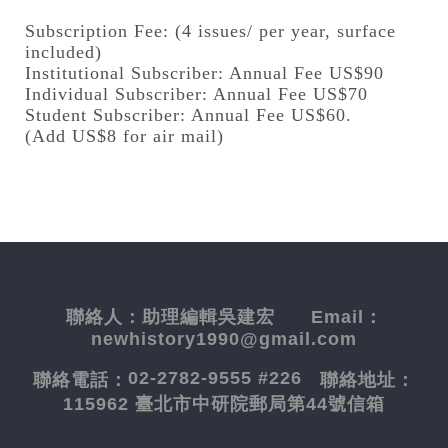
Subscription Fee: (4 issues/ per year, surface
included)
Institutional Subscriber: Annual Fee US$90
Individual Subscriber: Annual Fee US$70
Student Subscriber: Annual Fee US$60.
(Add US$8 for air mail)
聯絡人：
助理編輯吳建宏
Email：
newhistory1990@gmail.com
02-2782-9555 #226
聯絡電話：
聯絡地址：
115962 臺北市中研院郵局第44號信箱