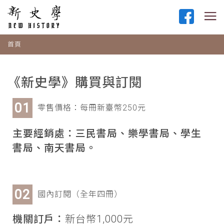
首頁
《新史學》購買與訂閱
零售價格：每冊新臺幣250元
主要經銷處：三民書局、樂學書局、學生
書局、南天書局。
國內訂閱（全年四冊）
機關訂戶：
新台幣1,000元