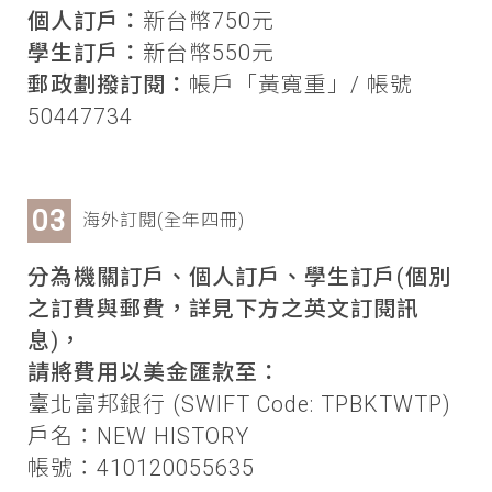
個人訂戶：
新台幣750元
學生訂戶：
新台幣550元
郵政劃撥訂閱：
帳戶「黃寬重」/ 帳號
50447734
海外訂閱(全年四冊)
分為機關訂戶、個人訂戶、學生訂戶(個別
之訂費與郵費，詳見下方之英文訂閱訊
息)，
請將費用以美金匯款至：
臺北富邦銀行 (SWIFT Code: TPBKTWTP)
戶名：NEW HISTORY
帳號：410120055635