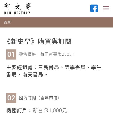
首頁
《新史學》購買與訂閱
零售價格：每冊新臺幣250元
主要經銷處：三民書局、樂學書局、學生
書局、南天書局。
國內訂閱（全年四冊）
機關訂戶：
新台幣1,000元