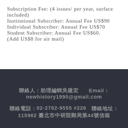
Subscription Fee: (4 issues/ per year, surface
included)
Institutional Subscriber: Annual Fee US$90
Individual Subscriber: Annual Fee US$70
Student Subscriber: Annual Fee US$60.
(Add US$8 for air mail)
聯絡人：
助理編輯吳建宏
Email：
newhistory1990@gmail.com
02-2782-9555 #226
聯絡電話：
聯絡地址：
115962 臺北市中研院郵局第44號信箱