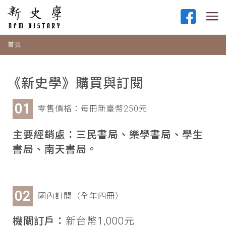
首頁
《新史學》購買與訂閱
零售價格：每冊新臺幣250元
主要經銷處：三民書局、樂學書局、學生
書局、南天書局。
國內訂閱（全年四冊）
機關訂戶：
新台幣1,000元