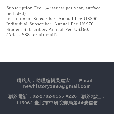
Subscription Fee: (4 issues/ per year, surface
included)
Institutional Subscriber: Annual Fee US$90
Individual Subscriber: Annual Fee US$70
Student Subscriber: Annual Fee US$60.
(Add US$8 for air mail)
聯絡人：
助理編輯吳建宏
Email：
newhistory1990@gmail.com
02-2782-9555 #226
聯絡電話：
聯絡地址：
115962 臺北市中研院郵局第44號信箱