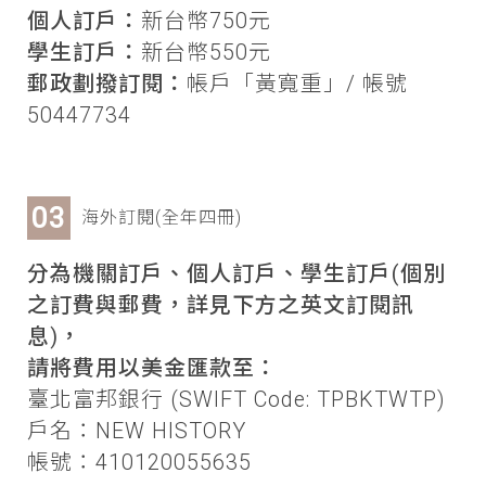
個人訂戶：
新台幣750元
學生訂戶：
新台幣550元
郵政劃撥訂閱：
帳戶「黃寬重」/ 帳號
50447734
海外訂閱(全年四冊)
分為機關訂戶、個人訂戶、學生訂戶(個別
之訂費與郵費，詳見下方之英文訂閱訊
息)，
請將費用以美金匯款至：
臺北富邦銀行 (SWIFT Code: TPBKTWTP)
戶名：NEW HISTORY
帳號：410120055635