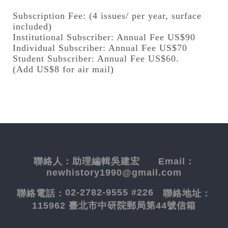
Subscription Fee: (4 issues/ per year, surface
included)
Institutional Subscriber: Annual Fee US$90
Individual Subscriber: Annual Fee US$70
Student Subscriber: Annual Fee US$60.
(Add US$8 for air mail)
聯絡人：
助理編輯吳建宏
Email：
newhistory1990@gmail.com
02-2782-9555 #226
聯絡電話：
聯絡地址：
115962 臺北市中研院郵局第44號信箱