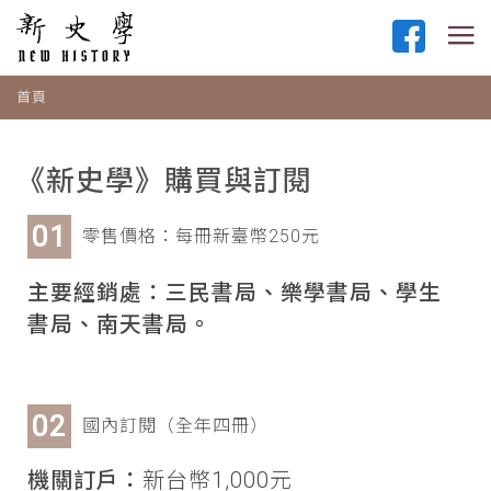
首頁
《新史學》購買與訂閱
零售價格：每冊新臺幣250元
主要經銷處：三民書局、樂學書局、學生
書局、南天書局。
國內訂閱（全年四冊）
機關訂戶：
新台幣1,000元