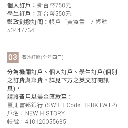
個人訂戶：
新台幣750元
學生訂戶：
新台幣550元
郵政劃撥訂閱：
帳戶「黃寬重」/ 帳號
50447734
海外訂閱(全年四冊)
分為機關訂戶、個人訂戶、學生訂戶(個別
之訂費與郵費，詳見下方之英文訂閱訊
息)，
請將費用以美金匯款至：
臺北富邦銀行 (SWIFT Code: TPBKTWTP)
戶名：NEW HISTORY
帳號：410120055635