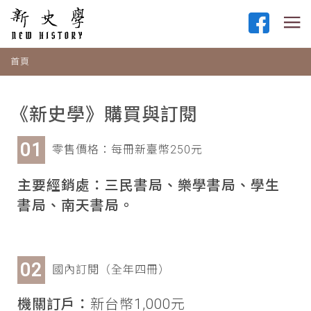
首頁
《新史學》購買與訂閱
零售價格：每冊新臺幣250元
主要經銷處：三民書局、樂學書局、學生
書局、南天書局。
國內訂閱（全年四冊）
機關訂戶：
新台幣1,000元