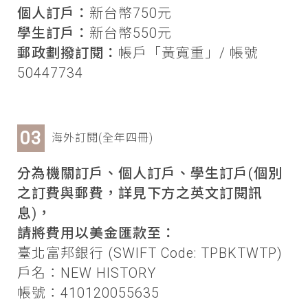
個人訂戶：
新台幣750元
學生訂戶：
新台幣550元
郵政劃撥訂閱：
帳戶「黃寬重」/ 帳號
50447734
海外訂閱(全年四冊)
分為機關訂戶、個人訂戶、學生訂戶(個別
之訂費與郵費，詳見下方之英文訂閱訊
息)，
請將費用以美金匯款至：
臺北富邦銀行 (SWIFT Code: TPBKTWTP)
戶名：NEW HISTORY
帳號：410120055635