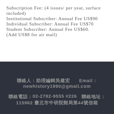
Subscription Fee: (4 issues/ per year, surface
included)
Institutional Subscriber: Annual Fee US$90
Individual Subscriber: Annual Fee US$70
Student Subscriber: Annual Fee US$60.
(Add US$8 for air mail)
聯絡人：
助理編輯吳建宏
Email：
newhistory1990@gmail.com
02-2782-9555 #226
聯絡電話：
聯絡地址：
115962 臺北市中研院郵局第44號信箱