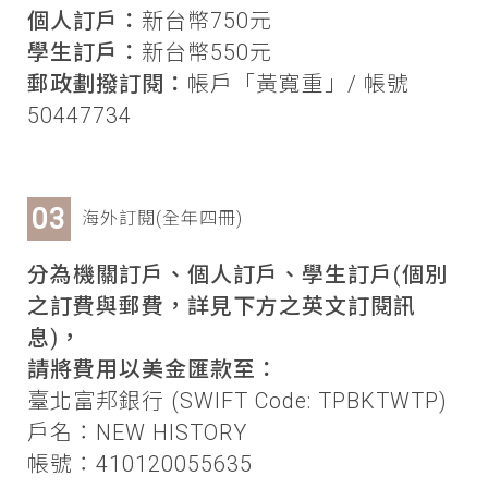
個人訂戶：
新台幣750元
學生訂戶：
新台幣550元
郵政劃撥訂閱：
帳戶「黃寬重」/ 帳號
50447734
海外訂閱(全年四冊)
分為機關訂戶、個人訂戶、學生訂戶(個別
之訂費與郵費，詳見下方之英文訂閱訊
息)，
請將費用以美金匯款至：
臺北富邦銀行 (SWIFT Code: TPBKTWTP)
戶名：NEW HISTORY
帳號：410120055635