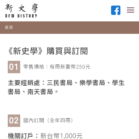
首頁
《新史學》購買與訂閱
零售價格：每冊新臺幣250元
主要經銷處：三民書局、樂學書局、學生
書局、南天書局。
國內訂閱（全年四冊）
機關訂戶：
新台幣1,000元