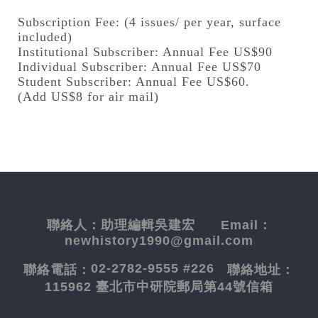
Subscription Fee: (4 issues/ per year, surface
included)
Institutional Subscriber: Annual Fee US$90
Individual Subscriber: Annual Fee US$70
Student Subscriber: Annual Fee US$60.
(Add US$8 for air mail)
聯絡人：
助理編輯吳建宏
Email：
newhistory1990@gmail.com
02-2782-9555 #226
聯絡電話：
聯絡地址：
115962 臺北市中研院郵局第44號信箱