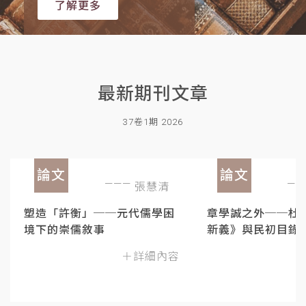
了解更多
最新期刊文章
37卷1期 2026
論文
論文
張慧清
塑造「許衡」──元代儒學困
章學誠之外──杜
境下的崇儒敘事
新義》與民初目錄
＋詳細內容