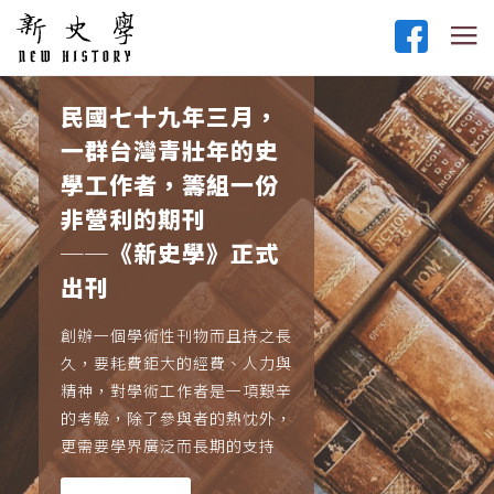
民國七十九年三月，
一群台灣青壯年的史
學工作者，籌組一份
非營利的期刊
──《新史學》正式
出刊
創辦一個學術性刊物而且持之長
久，要耗費鉅大的經費、人力與
精神，對學術工作者是一項艱辛
的考驗，除了參與者的熱忱外，
更需要學界廣泛而長期的支持