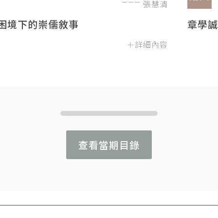
張慧清
困境下的崇儒敘事
章學誠
＋詳細內容
查看當期目錄