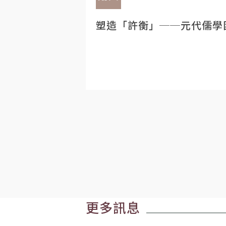
塑造「許衡」──元代儒學
更多訊息