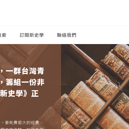
檢索
訂閱新史學
聯絡我們
，一群台灣青
，籌組一份非
《新史學》正
久，要耗費鉅大的經費、