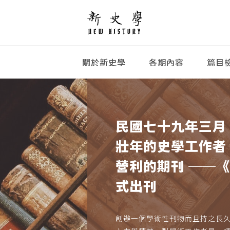
關於新史學
各期內容
篇目
民國七十九年三月
壯年的史學工作者
營利的期刊 ──
式出刊
創辦一個學術性刊物而且持之長