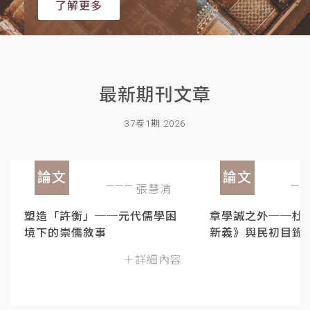
了解更多
最新期刊文章
37卷1期 2026
論文
論文
張慧清
塑造「許衡」──元代儒學困
章學誠之外──杜
境下的崇儒敘事
新義》與民初目錄
＋詳細內容