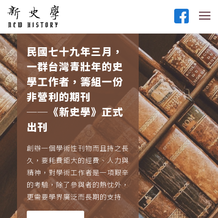
民國七十九年三月，
一群台灣青壯年的史
學工作者，籌組一份
非營利的期刊
──《新史學》正式
出刊
創辦一個學術性刊物而且持之長
久，要耗費鉅大的經費、人力與
精神，對學術工作者是一項艱辛
的考驗，除了參與者的熱忱外，
更需要學界廣泛而長期的支持