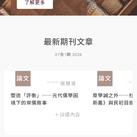
了解更多
最新期刊文章
37卷1期 2026
論文
論文
張慧清
塑造「許衡」──元代儒學困
章學誠之外──杜
境下的崇儒敘事
新義》與民初目錄
＋詳細內容