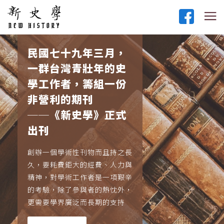
民國七十九年三月，
一群台灣青壯年的史
學工作者，籌組一份
非營利的期刊
──《新史學》正式
出刊
創辦一個學術性刊物而且持之長
久，要耗費鉅大的經費、人力與
精神，對學術工作者是一項艱辛
的考驗，除了參與者的熱忱外，
更需要學界廣泛而長期的支持